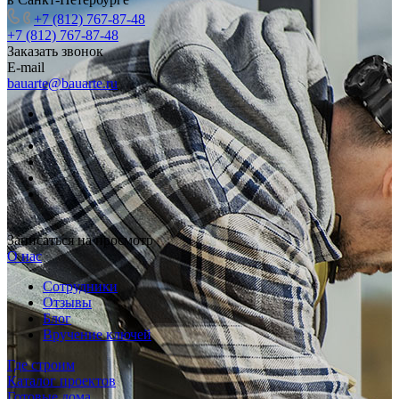
+7 (812) 767-87-48
+7 (812) 767-87-48
Заказать звонок
E-mail
bauarte@bauarte.ru
Записаться на просмотр
О нас
Сотрудники
Отзывы
Блог
Вручение ключей
Где строим
Каталог проектов
Готовые дома