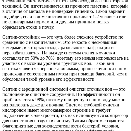
требующий систематических откачек отходов ассенизаторской
техникой. Он изготавливается из прочного пластика, который
в отличие от металла не подвержен гниению. Такой вариант
подойдет, если в доме постоянно проживает 1-2 человека или
по санитарным нормам или другим причинам нельзя
сбрасывать стоки в почву.
Септик-отстойник — это чуть более сложное устройство по
сравнению с накопительным. Это емкость с несколькими
камерами, в которых отходы разделяются на фракции и
перерабатываются. На выходе системы степень очистки
составляет от 50% до 70%, поэтому его нельзя использовать на
участках с высоким уровнем грунтовых вод. Такой вид
септика является энергонезависимым, процесс очистки в нем
происходит естественным путем при помощи бактерий, чем и
обусловлен такой уровень его эффективности.
Септик с аэроционной системой очистки сточных вод — это
полноценное очистное сооружения. По эффективности он
приближается к 98%, поэтому очищенную в нем воду можно
использовать даже для полива. Система глубокой очистки
кислородом имеет многокамерное строение и требует
подключение к электросети, так как используются компрессор
для нагнетания воздуха в систему. Таким образом создаются
благоприятные для жизнедеятельности бактерий условия,