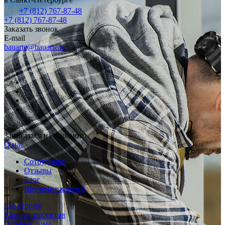
+7 (812) 767-87-48
+7 (812) 767-87-48
Заказать звонок
E-mail
bauarte@bauarte.ru
Записаться на просмотр
О нас
Сотрудники
Отзывы
Блог
Вручение ключей
Где строим
Каталог проектов
Готовые дома