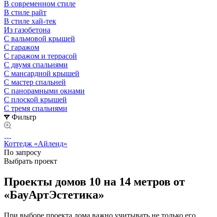
В современном стиле
В стиле райт
В стиле хай-тек
Из газобетона
С вальмовой крышей
С гаражом
С гаражом и террасой
С двумя спальнями
С мансардной крышей
С мастер спальней
С панорамными окнами
С плоской крышей
С тремя спальнями
Фильтр
Коттедж «Айленд»
По запросу
Выбрать проект
Проекты домов 10 на 14 метров от
«БауАртЭстетика»
При выборе проекта дома важно учитывать не только его