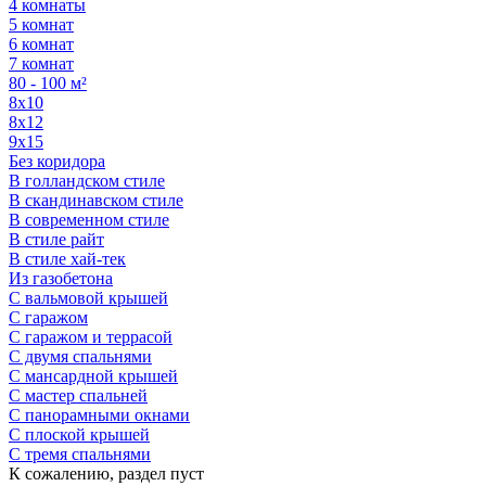
4 комнаты
5 комнат
6 комнат
7 комнат
80 - 100 м²
8х10
8х12
9х15
Без коридора
В голландском стиле
В скандинавском стиле
В современном стиле
В стиле райт
В стиле хай-тек
Из газобетона
С вальмовой крышей
С гаражом
С гаражом и террасой
С двумя спальнями
С мансардной крышей
С мастер спальней
С панорамными окнами
С плоской крышей
С тремя спальнями
К сожалению, раздел пуст