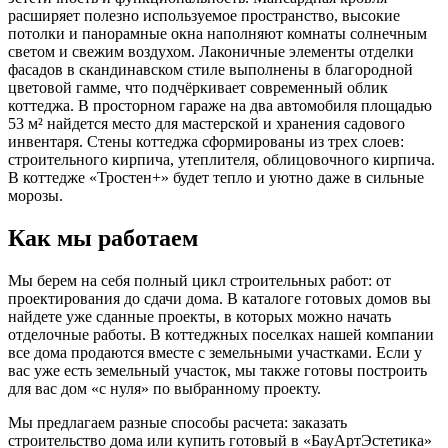
расширяет полезно используемое пространство, высокие
потолки и панорамные окна наполняют комнаты солнечным
светом и свежим воздухом. Лаконичные элементы отделки
фасадов в скандинавском стиле выполнены в благородной
цветовой гамме, что подчёркивает современный облик
коттеджа. В просторном гараже на два автомобиля площадью
53 м² найдется место для мастерской и хранения садового
инвентаря. Стены коттеджа сформированы из трех слоев:
строительного кирпича, утеплителя, облицовочного кирпича.
В коттедже «Тростен+» будет тепло и уютно даже в сильные
морозы.
Как мы работаем
Мы берем на себя полный цикл строительных работ: от
проектирования до сдачи дома. В каталоге готовых домов вы
найдете уже сданные проекты, в которых можно начать
отделочные работы. В коттеджных поселках нашей компании
все дома продаются вместе с земельными участками. Если у
вас уже есть земельный участок, мы также готовы построить
для вас дом «с нуля» по выбранному проекту.
Мы предлагаем разные способы расчета: заказать
строительство дома или купить готовый в «БауАртЭстетика»