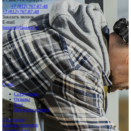
+7 (812) 767-87-48
+7 (812) 767-87-48
Заказать звонок
E-mail
bauarte@bauarte.ru
Записаться на просмотр
О нас
Сотрудники
Отзывы
Блог
Вручение ключей
Где строим
Каталог проектов
Готовые дома