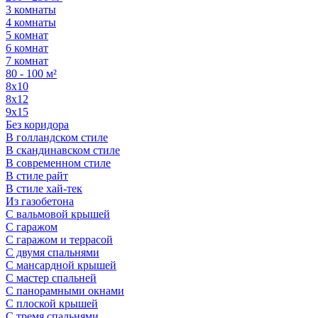
3 комнаты
4 комнаты
5 комнат
6 комнат
7 комнат
80 - 100 м²
8х10
8х12
9х15
Без коридора
В голландском стиле
В скандинавском стиле
В современном стиле
В стиле райт
В стиле хай-тек
Из газобетона
С вальмовой крышей
С гаражом
С гаражом и террасой
С двумя спальнями
С мансардной крышей
С мастер спальней
С панорамными окнами
С плоской крышей
С тремя спальнями