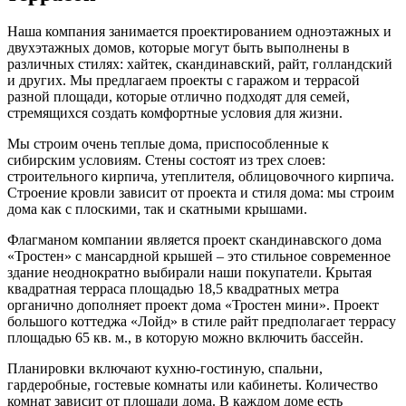
Наша компания занимается проектированием одноэтажных и
двухэтажных домов, которые могут быть выполнены в
различных стилях: хайтек, скандинавский, райт, голландский
и других. Мы предлагаем проекты с гаражом и террасой
разной площади, которые отлично подходят для семей,
стремящихся создать комфортные условия для жизни.
Мы строим очень теплые дома, приспособленные к
сибирским условиям. Стены состоят из трех слоев:
строительного кирпича, утеплителя, облицовочного кирпича.
Строение кровли зависит от проекта и стиля дома: мы строим
дома как с плоскими, так и скатными крышами.
Флагманом компании является проект скандинавского дома
«Тростен» с мансардной крышей – это стильное современное
здание неоднократно выбирали наши покупатели. Крытая
квадратная терраса площадью 18,5 квадратных метра
органично дополняет проект дома «Тростен мини». Проект
большого коттеджа «Лойд» в стиле райт предполагает террасу
площадью 65 кв. м., в которую можно включить бассейн.
Планировки включают кухню-гостиную, спальни,
гардеробные, гостевые комнаты или кабинеты. Количество
комнат зависит от площади дома. В каждом доме есть