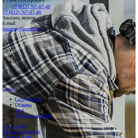
+7 (812) 767-87-48
+7 (812) 767-87-48
Заказать звонок
E-mail
bauarte@bauarte.ru
Записаться на просмотр
О нас
Сотрудники
Отзывы
Блог
Вручение ключей
Где строим
Каталог проектов
Готовые дома