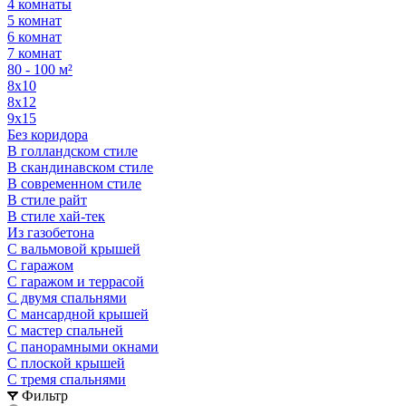
4 комнаты
5 комнат
6 комнат
7 комнат
80 - 100 м²
8х10
8х12
9х15
Без коридора
В голландском стиле
В скандинавском стиле
В современном стиле
В стиле райт
В стиле хай-тек
Из газобетона
С вальмовой крышей
С гаражом
С гаражом и террасой
С двумя спальнями
С мансардной крышей
С мастер спальней
С панорамными окнами
С плоской крышей
С тремя спальнями
Фильтр