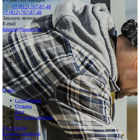
+7 (812) 767-87-48
+7 (812) 767-87-48
Заказать звонок
E-mail
bauarte@bauarte.ru
Записаться на просмотр
О нас
Сотрудники
Отзывы
Блог
Вручение ключей
Где строим
Каталог проектов
Готовые дома