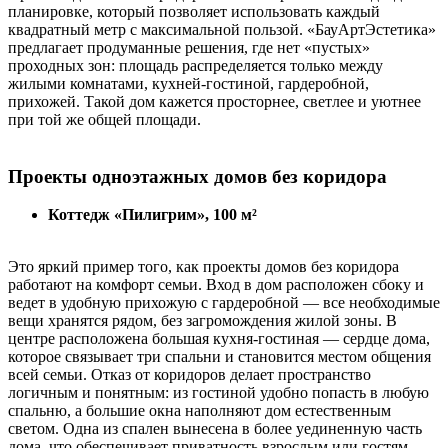
планировке, который позволяет использовать каждый
квадратный метр с максимальной пользой. «БауАртЭстетика»
предлагает продуманные решения, где нет «пустых»
проходных зон: площадь распределяется только между
жилыми комнатами, кухней-гостиной, гардеробной,
прихожей. Такой дом кажется просторнее, светлее и уютнее
при той же общей площади.
Проекты одноэтажных домов без коридора
Коттедж «Пилигрим», 100 м²
Это яркий пример того, как проекты домов без коридора
работают на комфорт семьи. Вход в дом расположен сбоку и
ведет в удобную прихожую с гардеробной — все необходимые
вещи хранятся рядом, без загромождения жилой зоны. В
центре расположена большая кухня-гостиная — сердце дома,
которое связывает три спальни и становится местом общения
всей семьи. Отказ от коридоров делает пространство
логичным и понятным: из гостиной удобно попасть в любую
спальню, а большие окна наполняют дом естественным
светом. Одна из спален вынесена в более уединенную часть
дома, что обеспечивает приватность взрослым или гостям